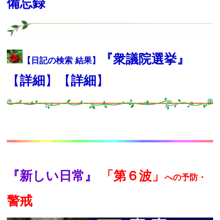
備忘録
『衆議院選挙
』
【日記の検索 結果】
【
詳細
】【
詳細
】
『
新しい日常』
「第６波」
への予防・
警
戒