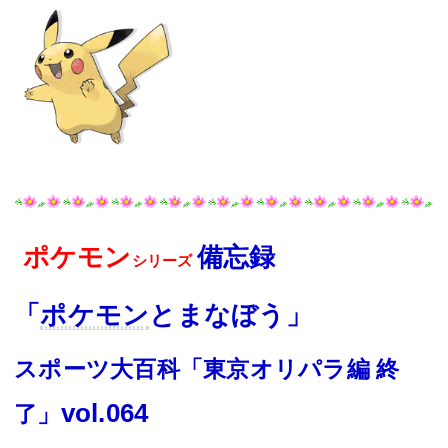
ポケモン
備忘録
シリーズ
「
ポケモン
とまなぼう」
スポーツ大百科「東京オリパラ編 終
vo
l
.
064
了」