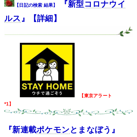
『新型
コロナウイ
【日記の検索 結果】
ルス
』【
詳細】
【東京アラート
*1
】
『新連載
ポケモン
とまなぼう』