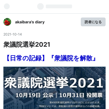
akaibara's diary
読者になる
2021
-
10
-
14
衆議院選挙2021
【日常の記録】
『
衆議院
を解散
』