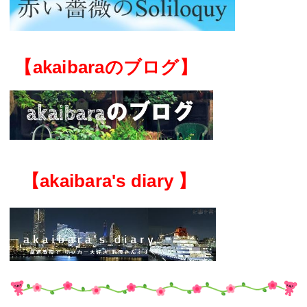
【akaibaraのブログ】
【
akaibara's diary
】