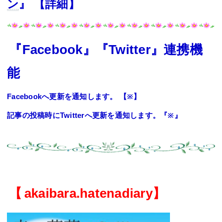
ン
』
【
詳細
】
『
Facebook
』『
Twitter
』
連携機
能
Facebook
へ更新を通知します。 【
※】
記事の投稿時
に
Twitter
へ更新を通知します。『
※
』
【
akaibara.hatenadiary】