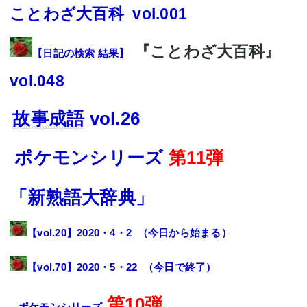
ことわざ大百科 vol.001
『ことわざ大百科』
【日記の検索 結果】
vol.048
故事成語
vol.26
ポケモン
シリーズ
第11弾
「新熟語大辞典」
【
vol.20
】2020・4・2 （
今日から始まる）
【
vol.70
】2020・5・22 （
今日で終了
）
第10弾
ポケモン
シリーズ