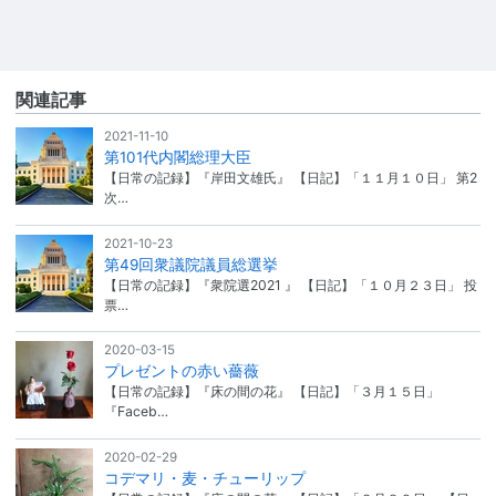
関連記事
2021-11-10
第101代内閣総理大臣
【日常の記録】『岸田文雄氏』 【日記】「１１月１０日」 第2
次…
2021-10-23
第49回衆議院議員総選挙
【日常の記録】『衆院選2021 』 【日記】「１０月２３日」 投
票…
2020-03-15
プレゼントの赤い薔薇
【日常の記録】『床の間の花』 【日記】「３月１５日」
『Faceb…
2020-02-29
コデマリ・麦・チューリップ