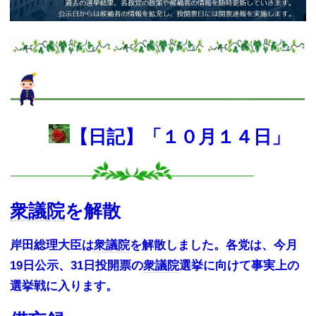
【日記】
「１０月１４日
」
衆議院
を解散
岸田総理大臣は
衆議院
を解散しました。各党は、今月
19日公示、31日投開票の
衆議院
選挙に向けて事実上の
選挙戦に入ります。