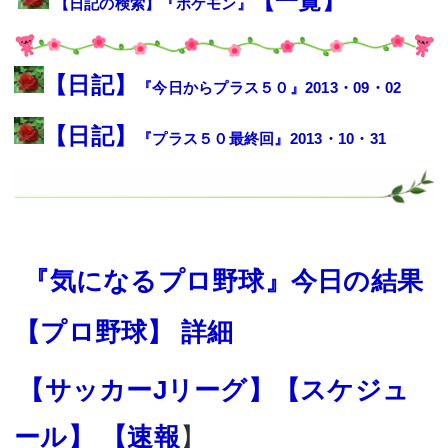
【
一覧
】
【日記の検索】『
ポケモン
』
【
日記
】
『今日からプラス５０』2013・09・02
【
日記
】
『プラス５０最終回』2013・10・31
『気になる
プロ野球
』
今日の結果
【
プロ野球
】
詳細
【サッカー
Jリーグ
】【
スケジュ
ール
】 【
速報
】