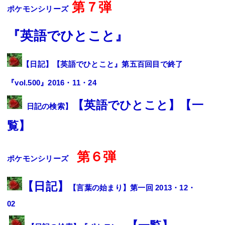
第７弾
ポケモン
シリーズ
『英語でひとこと』
【
日記
】【英語でひとこと』第五百回目で終了
『vol.500』2016・11・24
【英語でひとこと】【
一
日記の検索】
覧
】
第６弾
ポケモン
シリーズ
【
日記
】
【言葉の始まり】第一回 2013・12・
02