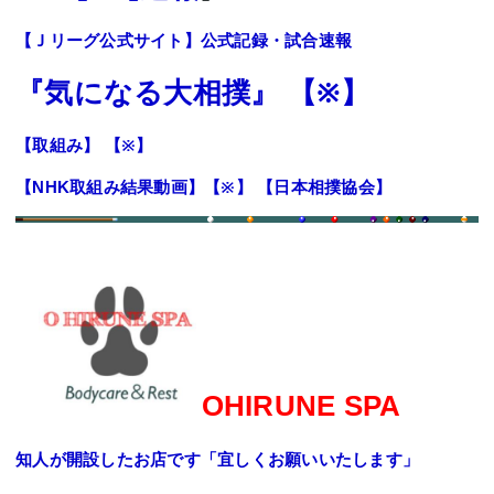
【
Ｊリーグ公式サイト
】公式記録・試合速報
『気になる大相撲』
【
※
】
【
取組み
】 【
※
】
【
NHK
取組み結果動画】
【
※
】 【
日本相撲協会
】
OHIRUNE SPA
知人が開設したお店です「宜しくお願いいたします」