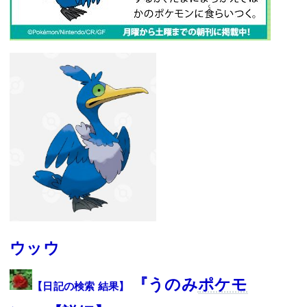
ウッウ
『うのみ
ポケモ
【日記の検索 結果】